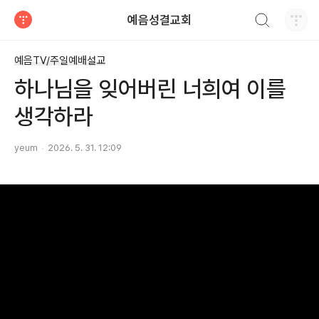
검색하기
예음성결교회
티스토리
예음TV/주일예배설교
하나님을 잊어버린 너희여 이를
생각하라
yeum
2026. 5. 31. 12:09