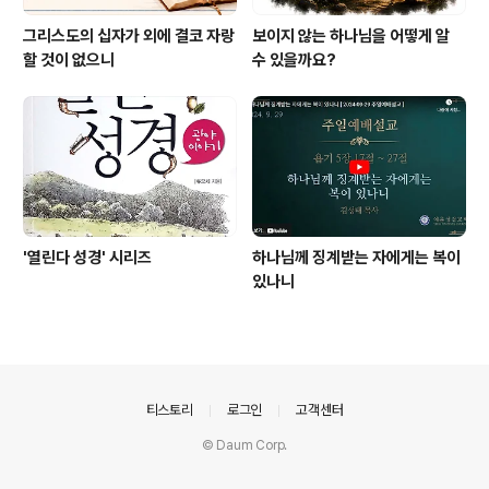
그리스도의 십자가 외에 결코 자랑
보이지 않는 하나님을 어떻게 알
할 것이 없으니
수 있을까요?
'열린다 성경' 시리즈
하나님께 징계받는 자에게는 복이
있나니
의안내
티스토리
로그인
고객센터
© Daum Corp.