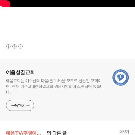
(새창열림)
로그 정보
예음성결교회
예음교회는 예수님의 마음(빌 2:5)을 모토로 설립된 교회이
며, 현재 예수교대한성결교회 경남지방회에 소속되어 있습니
다.
구독하기
더보기
예음TV/주일예배설교
의 다른 글