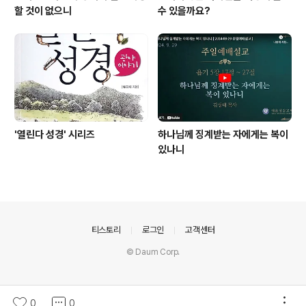
할 것이 없으니
수 있을까요?
'열린다 성경' 시리즈
하나님께 징계받는 자에게는 복이
있나니
의안내
티스토리
로그인
고객센터
© Daum Corp.
0
0