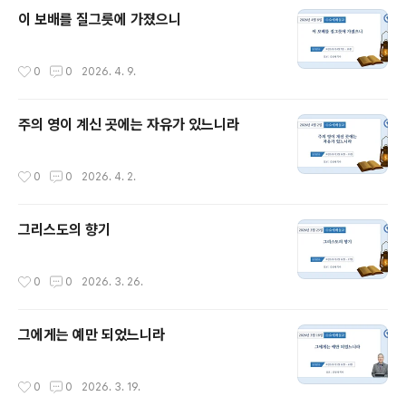
이 보배를 질그릇에 가졌으니
작성시간
0
0
2026. 4. 9.
주의 영이 계신 곳에는 자유가 있느니라
작성시간
0
0
2026. 4. 2.
그리스도의 향기
작성시간
0
0
2026. 3. 26.
그에게는 예만 되었느니라
작성시간
0
0
2026. 3. 19.