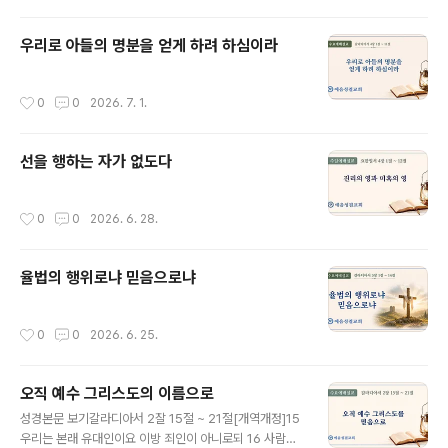
우리로 아들의 명분을 얻게 하려 하심이라
작성시간
0
0
2026. 7. 1.
선을 행하는 자가 없도다
작성시간
0
0
2026. 6. 28.
율법의 행위로냐 믿음으로냐
작성시간
0
0
2026. 6. 25.
오직 예수 그리스도의 이름으로
글 내용
성경본문 보기갈라디아서 2잘 15절 ~ 21절[개역개정]15
우리는 본래 유대인이요 이방 죄인이 아니로되 16 사람이