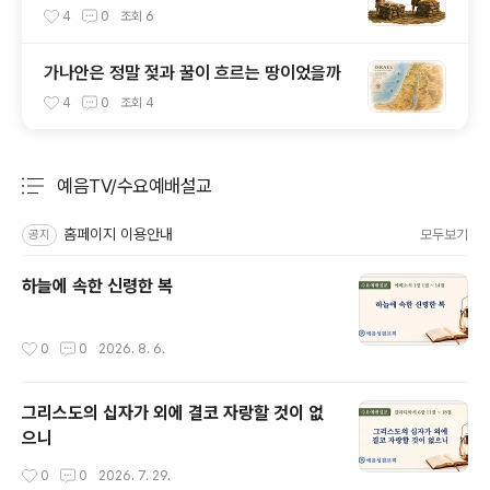
4
0
조회
6
가나안은 정말 젖과 꿀이 흐르는 땅이었을까
4
0
조회
4
예음TV/수요예배설교
분류 전체보기
주요 글 목록
홈페이지 이용안내
모두보기
공지
하늘에 속한 신령한 복
작성시간
0
0
2026. 8. 6.
그리스도의 십자가 외에 결코 자랑할 것이 없
으니
작성시간
0
0
2026. 7. 29.