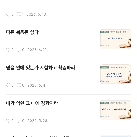
의롭게 되는 것은 율법의 행위로 말미암음이 아니요 오직
예수 그리스도를 믿음으로 말미암는 줄 알므로 우리도 그
작성시간
0
1
2026. 6. 18.
리스도 예수를 믿나니 이는 우리가 율법의 행위로써가 아
니고 그리스도를 믿음으로써 의롭다 함을 얻으려 함이라
율법의 행위로써는 의롭다 함을 얻을 육체가 없느니라 17
다른 복음은 없다
만일 우리가 그리스도 안에서 의롭게 되려 하다가 죄인으
로 드러나면 그리스도께서 죄를 짓게 하는 자냐 결코 그럴
수 없느니라 18 만일 내가 헐었던 것을 다시 세우면 내가
작성시간
0
0
2026. 6. 10.
나를 범법한 자로 만드는 것이라 19 내가 율법으로 말미암
아 율법에 대하여 죽었나니 이는 하나님에 대하여 살려 함
이라 20 내가 그리스도와 함께 십자가..
믿음 안에 있는가 시험하고 확증하라
작성시간
0
0
2026. 6. 4.
내가 약한 그 때에 강함이라
작성시간
0
0
2026. 5. 28.