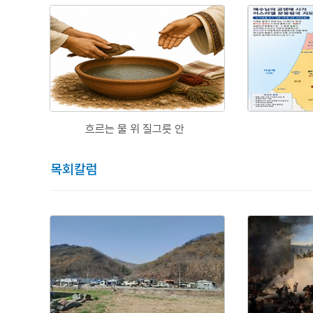
흐르는 물 위 질그릇 안
목회칼럼