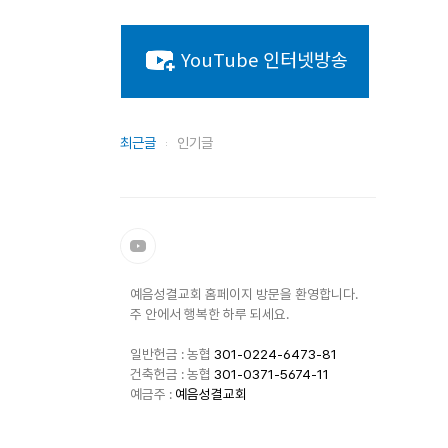
YouTube 인터넷방송
최근글
인기글
예음성결교회 홈페이지 방문을 환영합니다.
주 안에서 행복한 하루 되세요.
일반헌금 : 농협
301-0224-6473-81
건축헌금 : 농협
301-0371-5674-11
예금주 :
예음성결교회