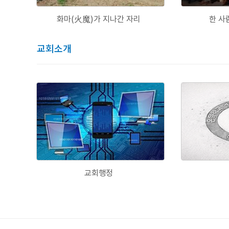
화마(火魔)가 지나간 자리
한 사
교회소개
교회행정